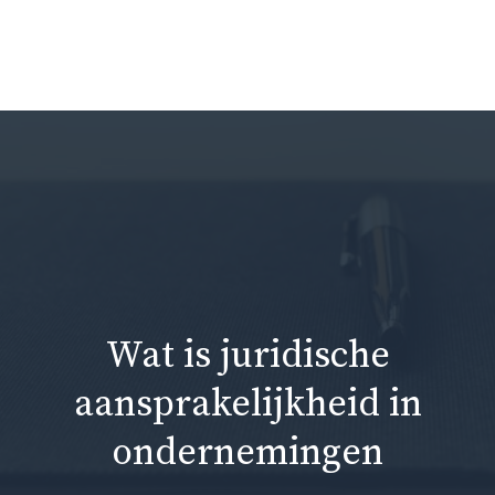
Ga
naar
Me
de
inhoud
Wat is juridische
aansprakelijkheid in
ondernemingen