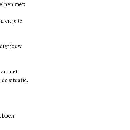
helpen met:
n en je te
digt jouw
aan met
de situatie.
hebben: