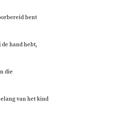
voorbereid bent
j de hand hebt,
n die
 belang van het kind