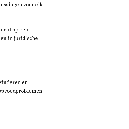
lossingen voor elk
recht op een
en in juridische
 kinderen en
an opvoedproblemen