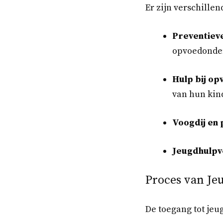
Er zijn verschille
Preventiev
opvoedonder
Hulp bij o
van hun kin
Voogdij en
Jeugdhulpv
Proces van Je
De toegang tot jeu