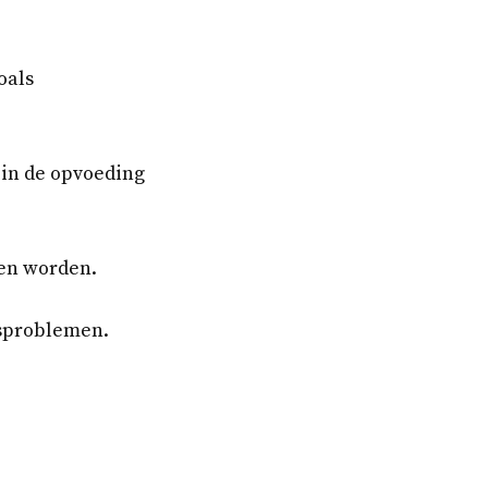
oals
in de opvoeding
ten worden.
gsproblemen.