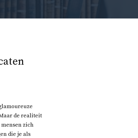
caten
e glamoureuze
Maar de realiteit
e mensen zich
en die je als