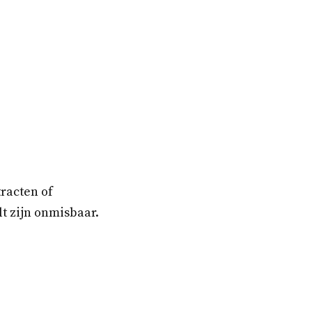
.
racten of
lt zijn onmisbaar.