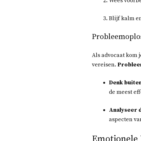
Wees voorbe
Blijf kalm e
Probleemoplo
Als advocaat kom je
vereisen.
Problee
Denk buite
de meest eff
Analyseer d
aspecten va
Emotionele I