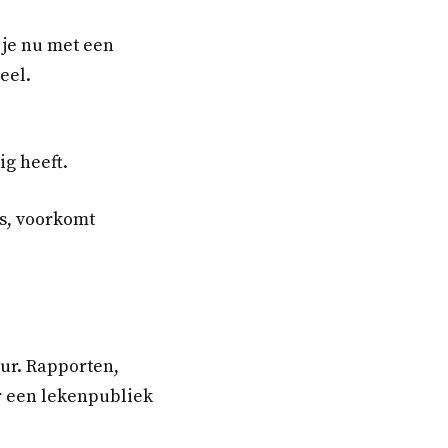
 je nu met een
eel.
ig heeft.
is, voorkomt
uur. Rapporten,
r een lekenpubliek