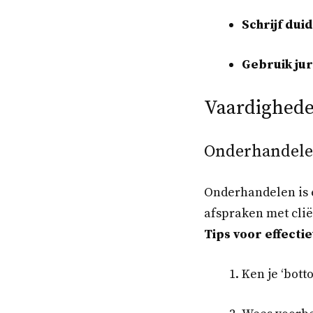
Schrijf dui
Gebruik jur
Vaardighed
Onderhandel
Onderhandelen is e
afspraken met cli
Tips voor effecti
Ken je ‘botto