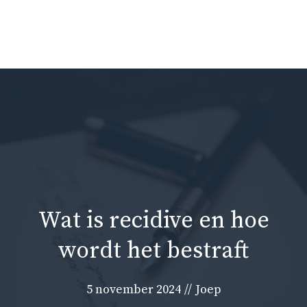
Ga
naar
Me
de
inhoud
Wat is recidive en hoe
wordt het bestraft
5 november 2024
//
Joep