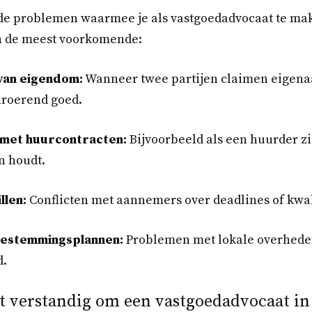
nde problemen waarmee je als vastgoedadvocaat te mak
van de meest voorkomende:
van eigendom:
Wanneer twee partijen claimen eigenaa
nroerend goed.
met huurcontracten:
Bijvoorbeeld als een huurder zi
n houdt.
llen:
Conflicten met aannemers over deadlines of kwal
 bestemmingsplannen:
Problemen met lokale overheden
d.
t verstandig om een vastgoedadvocaat in