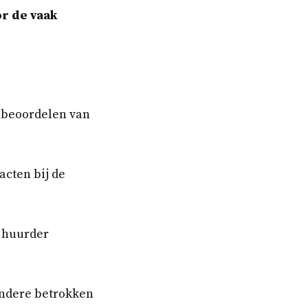
or de vaak
n beoordelen van
acten bij de
 huurder
ndere betrokken