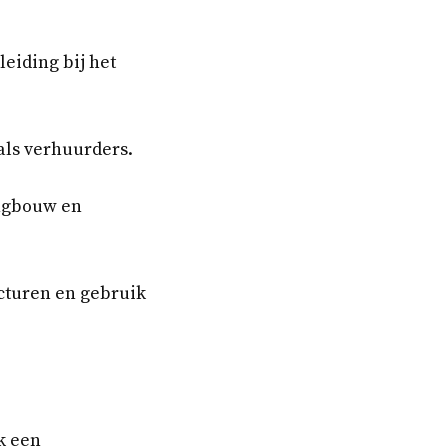
leiding bij het
als verhuurders.
ingbouw en
cturen en gebruik
k een