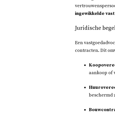
vertrouwenspersoo
ingewikkelde vas
Juridische bege
Een vastgoedadvoca
contracten. Dit om
Koopovere
aankoop of 
Huurovere
beschermd z
Bouwcontra