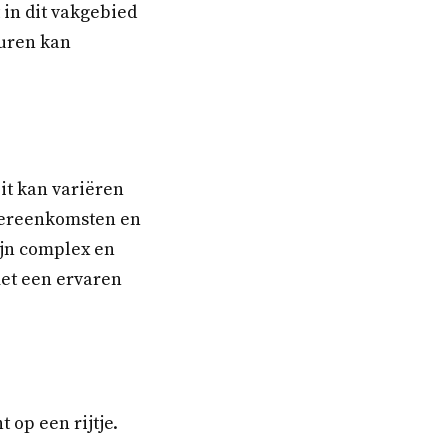
 in dit vakgebied
turen kan
it kan variëren
vereenkomsten en
jn complex en
et een ervaren
 op een rijtje.