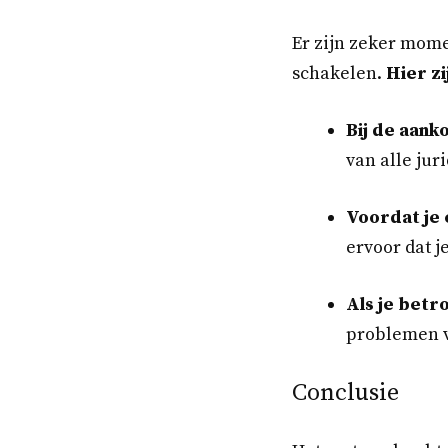
Er zijn zeker mome
schakelen.
Hier zi
Bij de aank
van alle jur
Voordat je
ervoor dat j
Als je betro
problemen 
Conclusie