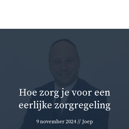
Ga
naar
Me
de
inhoud
Hoe zorg je voor een
eerlijke zorgregeling
9 november 2024
//
Joep