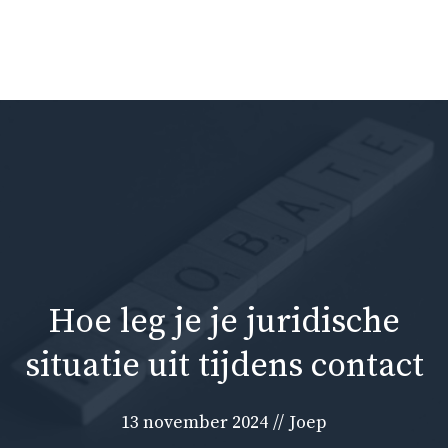
Ga
naar
Me
de
inhoud
Hoe leg je je juridische
situatie uit tijdens contact
13 november 2024
//
Joep