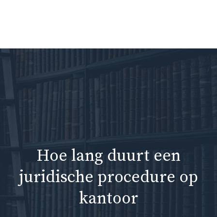
Ga
naar
Me
de
inhoud
Hoe lang duurt een
juridische procedure op
kantoor