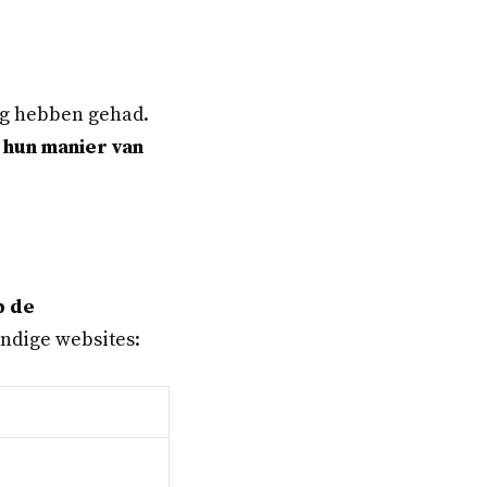
dig hebben gehad.
 hun manier van
p de
andige websites: